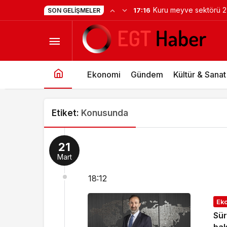
Kuru meyve sektörü 2 m
17:16
SON GELIŞMELER
Ankara’dan destek ist
Ekonomi
Gündem
Kültür & Sanat
Etiket:
Konusunda
21
Mart
18:12
Ek
Sür