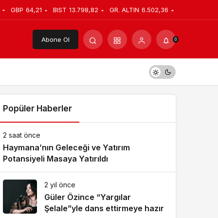
GBP
64,21
BIST
13.798,82
GR. ALTIN
6.502,36
Abone Ol
0
Popüler Haberler
2 saat önce
Haymana’nın Geleceği ve Yatırım
Potansiyeli Masaya Yatırıldı
2 yıl önce
Güler Özince “Yargılar
Şelale”yle dans ettirmeye hazır