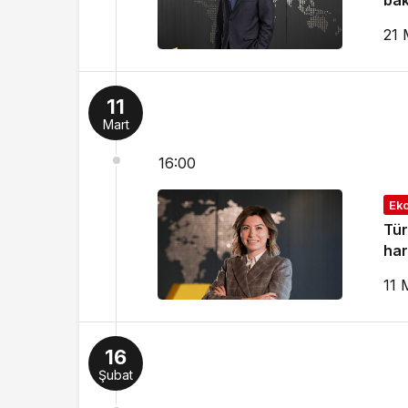
bak
21 
11
Mart
16:00
Ek
Tür
har
11 
16
Şubat