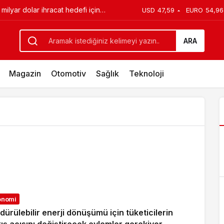
ilyar dolar ihracat hedefi için
USD
47,59
EURO
54,96
edi
ARA
Magazin
Otomotiv
Sağlık
Teknoloji
onomi
dürülebilir enerji dönüşümü için tüketicilerin