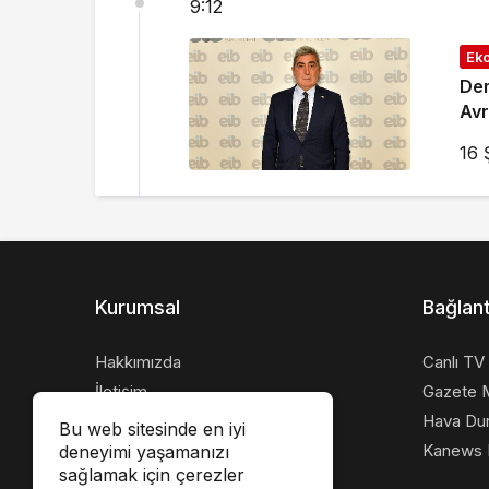
9:12
Ek
Dem
Avr
16 
Kurumsal
Bağlant
Hakkımızda
Canlı TV
İletişim
Gazete M
Künye
Hava Du
Bu web sitesinde en iyi
Gizlilik politikası
Kanews I
deneyimi yaşamanızı
sağlamak için çerezler